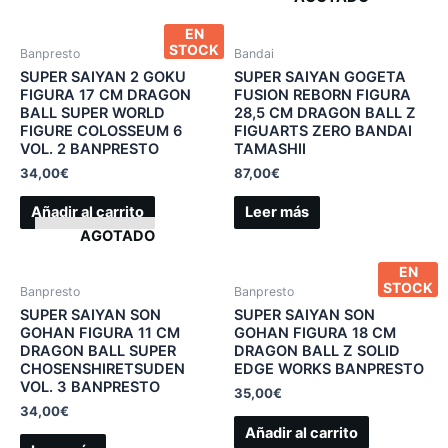
EN
STOCK
Banpresto
Bandai
SUPER SAIYAN 2 GOKU
SUPER SAIYAN GOGETA
FIGURA 17 CM DRAGON
FUSION REBORN FIGURA
BALL SUPER WORLD
28,5 CM DRAGON BALL Z
FIGURE COLOSSEUM 6
FIGUARTS ZERO BANDAI
VOL. 2 BANPRESTO
TAMASHII
34,00
€
87,00
€
Añadir al carrito
Leer más
AGOTADO
EN
STOCK
Banpresto
Banpresto
SUPER SAIYAN SON
SUPER SAIYAN SON
GOHAN FIGURA 11 CM
GOHAN FIGURA 18 CM
DRAGON BALL SUPER
DRAGON BALL Z SOLID
CHOSENSHIRETSUDEN
EDGE WORKS BANPRESTO
VOL. 3 BANPRESTO
35,00
€
34,00
€
Añadir al carrito