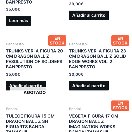
BANPRESTO
39,00
€
35,00
€
Añadir al carrito
Leer más
EN
EN
STOCK
STOCK
Banpresto
Banpresto
TRUNKS VER. A FIGURA 20
TRUNKS VER. A FIGURA 23
CM DRAGON BALL Z
CM DRAGON BALL Z SOLID
RESOLUTION OF SOLDIERS
EDGE WORKS VOL. 2
BANPRESTO
BANPRESTO
35,00
€
30,00
€
Añadir al carrito
Añadir al carrito
AGOTADO
EN
STOCK
Bandai
Bandai
TULECE FIGURA 15 CM
VEGETA FIGURA 17 CM
DRAGON BALL Z SH
DRAGON BALL Z
FIGUARTS BANDAI
IMAGINATION WORKS
TAMASHII
BANDAI TAMASHII