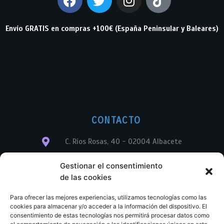
Envío GRATIS en compras +100€ (España Peninsular y Baleares)
CONTACTO
C. Ríos Rosas, 40 - 02004 Albacete
info@librerialegend.com
Gestionar el consentimiento
de las cookies
+34 600 875 604
Para ofrecer las mejores experiencias, utilizamos tecnologías como las
+34 600 875 604
cookies para almacenar y/o acceder a la información del dispositivo. El
consentimiento de estas tecnologías nos permitirá procesar datos como