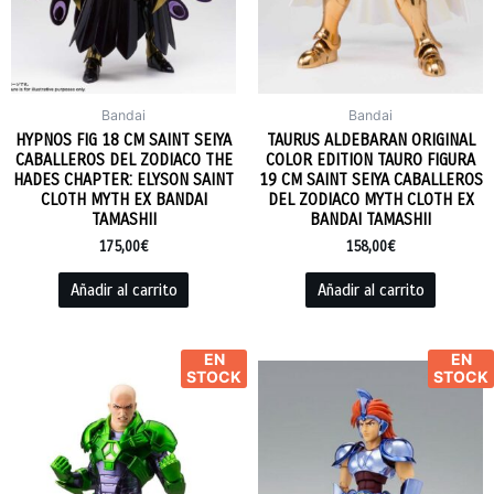
Bandai
Bandai
HYPNOS FIG 18 CM SAINT SEIYA
TAURUS ALDEBARAN ORIGINAL
CABALLEROS DEL ZODIACO THE
COLOR EDITION TAURO FIGURA
HADES CHAPTER: ELYSON SAINT
19 CM SAINT SEIYA CABALLEROS
CLOTH MYTH EX BANDAI
DEL ZODIACO MYTH CLOTH EX
TAMASHII
BANDAI TAMASHII
175,00
€
158,00
€
Añadir al carrito
Añadir al carrito
EN
EN
STOCK
STOCK