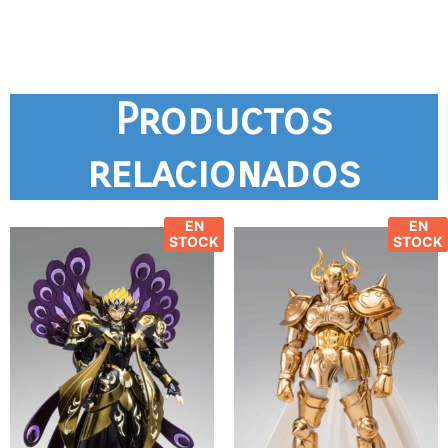
Productos
relacionados
EN
EN
STOCK
STOCK