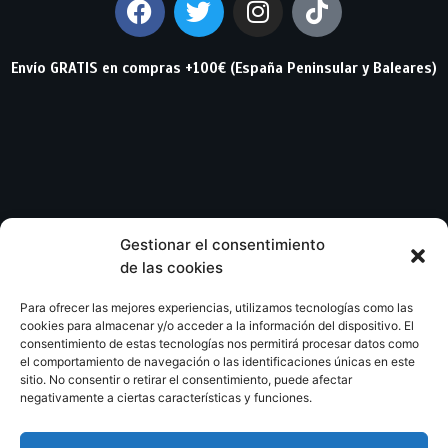
Envío GRATIS en compras +100€ (España Peninsular y Baleares)
Gestionar el consentimiento
CONTACTO
de las cookies
C. Ríos Rosas, 40 - 02004 Albacete
Para ofrecer las mejores experiencias, utilizamos tecnologías como las
cookies para almacenar y/o acceder a la información del dispositivo. El
consentimiento de estas tecnologías nos permitirá procesar datos como
info@librerialegend.com
el comportamiento de navegación o las identificaciones únicas en este
sitio. No consentir o retirar el consentimiento, puede afectar
+34 600 875 604
negativamente a ciertas características y funciones.
+34 600 875 604