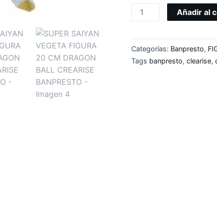
Añadir al c
Categorías:
Banpresto
,
FI
Tags
banpresto
,
clearise
,