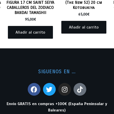
A
FIGURA 17 CM SAINT SEIYA
(The New 52) 20 cm
O
CABALLEROS DEL ZODIACO
Kotobukiya
BANDAI TAMASHII
65,00
€
95,00
€
Añadir al carrito
Añadir al carrito
SIGUENOS EN ...
Envío GRATIS en compras +100€ (España Peninsular y
Baleares)