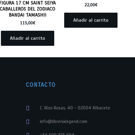
FIGURA 17 CM SAINT SEIYA
22,00
€
CABALLEROS DEL ZODIACO
BANDAI TAMASHII
Añadir al carrito
115,00
€
Añadir al carrito
CONTACTO
C. Ríos Rosas, 40 - 02004 Albacete
info@librerialegend.com