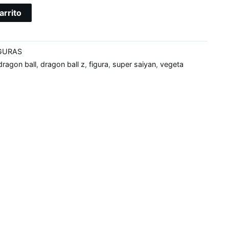
arrito
GURAS
dragon ball
,
dragon ball z
,
figura
,
super saiyan
,
vegeta