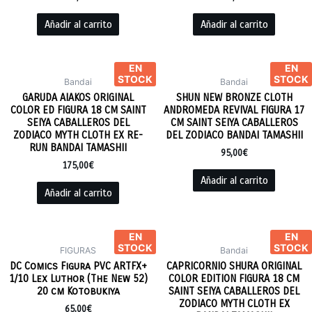
Añadir al carrito
Añadir al carrito
EN
EN
STOCK
STOCK
Bandai
Bandai
GARUDA AIAKOS ORIGINAL
SHUN NEW BRONZE CLOTH
COLOR ED FIGURA 18 CM SAINT
ANDROMEDA REVIVAL FIGURA 17
SEIYA CABALLEROS DEL
CM SAINT SEIYA CABALLEROS
ZODIACO MYTH CLOTH EX RE-
DEL ZODIACO BANDAI TAMASHII
RUN BANDAI TAMASHII
95,00
€
175,00
€
Añadir al carrito
Añadir al carrito
EN
EN
STOCK
STOCK
FIGURAS
Bandai
DC Comics Figura PVC ARTFX+
CAPRICORNIO SHURA ORIGINAL
1/10 Lex Luthor (The New 52)
COLOR EDITION FIGURA 18 CM
20 cm Kotobukiya
SAINT SEIYA CABALLEROS DEL
ZODIACO MYTH CLOTH EX
65,00
€