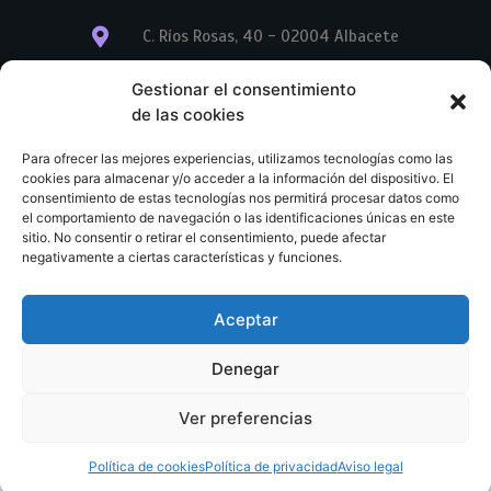
C. Ríos Rosas, 40 - 02004 Albacete
info@librerialegend.com
Gestionar el consentimiento
de las cookies
+34 600 875 604
Para ofrecer las mejores experiencias, utilizamos tecnologías como las
+34 600 875 604
cookies para almacenar y/o acceder a la información del dispositivo. El
consentimiento de estas tecnologías nos permitirá procesar datos como
el comportamiento de navegación o las identificaciones únicas en este
+34 967 74 17 07
sitio. No consentir o retirar el consentimiento, puede afectar
negativamente a ciertas características y funciones.
Aceptar
© Copyright – Libreria Legend – Web diseñada por
Nuevas Ideas Web 2023
Denegar
Condiciones Generales de Contratación
Aviso legal
Ver preferencias
Política de cookies
Política de privacidad
Política de cookies
Política de privacidad
Aviso legal