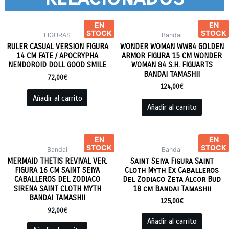
EN
EN
STOCK
STOCK
FIGURAS
Bandai
RULER CASUAL VERSION FIGURA
WONDER WOMAN WW84 GOLDEN
14 CM FATE / APOCRYPHA
ARMOR FIGURA 15 CM WONDER
NENDOROID DOLL GOOD SMILE
WOMAN 84 S.H. FIGUARTS
BANDAI TAMASHII
72,00
€
124,00
€
Añadir al carrito
Añadir al carrito
EN
EN
STOCK
STOCK
Bandai
Bandai
MERMAID THETIS REVIVAL VER.
Saint Seiya Figura Saint
FIGURA 16 CM SAINT SEIYA
Cloth Myth Ex Caballeros
CABALLEROS DEL ZODIACO
Del Zodiaco Zeta Alcor Bud
SIRENA SAINT CLOTH MYTH
18 cm Bandai Tamashii
BANDAI TAMASHII
125,00
€
92,00
€
Añadir al carrito