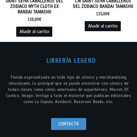
SAINT SEIYA CABALLEROS DEL
CM SAINT SEIYA CABALLEROS
ZODIACO MYTH CLOTH EX
DEL ZODIACO BANDAI TAMASHII
BANDAI TAMASHII
115,00
€
110,00
€
Añadir al carrito
Añadir al carrito
LIBRERÍA LEGEND
Tienda especializada en todo tipo de cómics y merchandising
relacionado. Lo principal que se puede encontrar son cómics de
todas clases como cómic americano de superhéroes, Marvel, DC
Comics, Image, Vertigo y todo el material que publican editoriales
como La Cúpula, Astiberri, Reservoir Books, etc.
CONTACTA