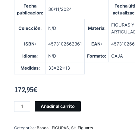
Fecha
Fecha últ
30/11/2024
publicación
:
actualizac
FIGURAS Y
Colección:
N/D
Materia:
ARTICULA
ISBN:
4573102662361
EAN:
457310266
Idioma:
N/D
Formato:
CAJA
Medidas:
33x22x13
172,95
€
Añadir al carrito
Categorías:
Bandai
,
FIGURAS
,
SH Figuarts