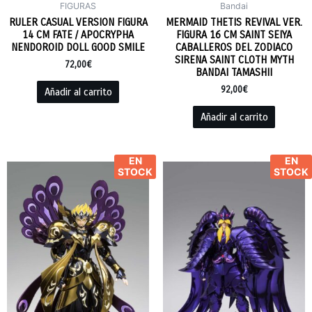
FIGURAS
Bandai
RULER CASUAL VERSION FIGURA
MERMAID THETIS REVIVAL VER.
14 CM FATE / APOCRYPHA
FIGURA 16 CM SAINT SEIYA
NENDOROID DOLL GOOD SMILE
CABALLEROS DEL ZODIACO
SIRENA SAINT CLOTH MYTH
72,00
€
BANDAI TAMASHII
92,00
€
Añadir al carrito
Añadir al carrito
EN
EN
STOCK
STOCK