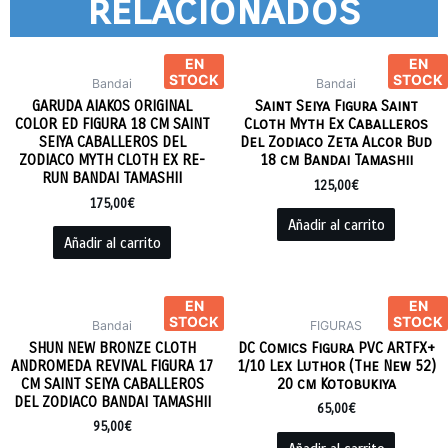
relacionados
EN
EN
STOCK
STOCK
Bandai
Bandai
GARUDA AIAKOS ORIGINAL
Saint Seiya Figura Saint
COLOR ED FIGURA 18 CM SAINT
Cloth Myth Ex Caballeros
SEIYA CABALLEROS DEL
Del Zodiaco Zeta Alcor Bud
ZODIACO MYTH CLOTH EX RE-
18 cm Bandai Tamashii
RUN BANDAI TAMASHII
125,00
€
175,00
€
Añadir al carrito
Añadir al carrito
EN
EN
STOCK
STOCK
Bandai
FIGURAS
SHUN NEW BRONZE CLOTH
DC Comics Figura PVC ARTFX+
ANDROMEDA REVIVAL FIGURA 17
1/10 Lex Luthor (The New 52)
CM SAINT SEIYA CABALLEROS
20 cm Kotobukiya
DEL ZODIACO BANDAI TAMASHII
65,00
€
95,00
€