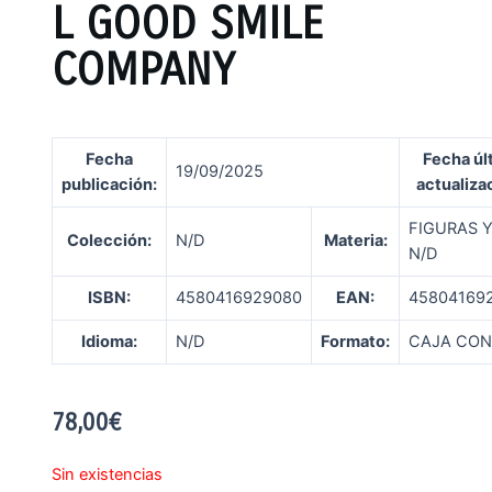
L GOOD SMILE
COMPANY
Fecha
Fecha úl
19/09/2025
publicación
:
actualiza
FIGURAS 
Colección:
N/D
Materia:
N/D
ISBN:
4580416929080
EAN:
45804169
Idioma:
N/D
Formato:
CAJA CON
78,00
€
Sin existencias