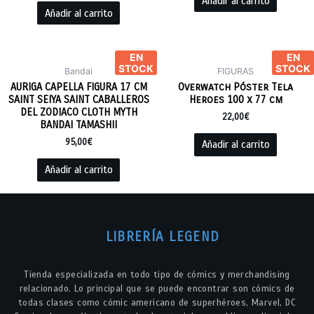
Añadir al carrito
Añadir al carrito
EN
EN
STOCK
STOCK
Bandai
FIGURAS
AURIGA CAPELLA FIGURA 17 CM
Overwatch Póster Tela
SAINT SEIYA SAINT CABALLEROS
Heroes 100 x 77 cm
DEL ZODIACO CLOTH MYTH
22,00
€
BANDAI TAMASHII
95,00
€
Añadir al carrito
Añadir al carrito
LIBRERÍA LEGEND
Tienda especializada en todo tipo de cómics y merchandising
relacionado. Lo principal que se puede encontrar son cómics de
todas clases como cómic americano de superhéroes, Marvel, DC