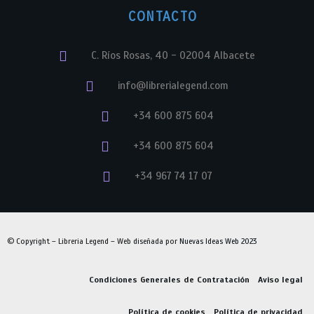
CONTACTO
C. Ríos Rosas, 40 - 02004 Albacete
info@librerialegend.com
+34 600 875 604
+34 600 875 604
+34 967 74 17 07
© Copyright – Libreria Legend – Web diseñada por
Nuevas Ideas Web 2023
Condiciones Generales de Contratación
Aviso legal
Política de cookies
Política de privacidad