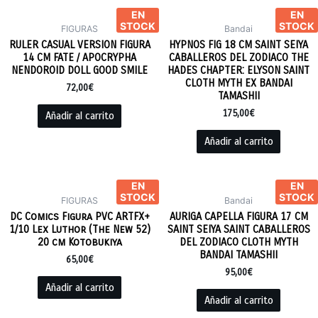
EN
EN
STOCK
STOCK
FIGURAS
Bandai
RULER CASUAL VERSION FIGURA
HYPNOS FIG 18 CM SAINT SEIYA
14 CM FATE / APOCRYPHA
CABALLEROS DEL ZODIACO THE
NENDOROID DOLL GOOD SMILE
HADES CHAPTER: ELYSON SAINT
CLOTH MYTH EX BANDAI
72,00
€
TAMASHII
175,00
€
Añadir al carrito
Añadir al carrito
EN
EN
STOCK
STOCK
FIGURAS
Bandai
DC Comics Figura PVC ARTFX+
AURIGA CAPELLA FIGURA 17 CM
1/10 Lex Luthor (The New 52)
SAINT SEIYA SAINT CABALLEROS
20 cm Kotobukiya
DEL ZODIACO CLOTH MYTH
BANDAI TAMASHII
65,00
€
95,00
€
Añadir al carrito
Añadir al carrito