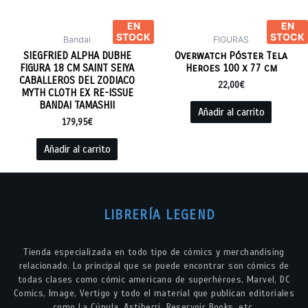
EN
EN
STOCK
STOCK
Bandai
FIGURAS
SIEGFRIED ALPHA DUBHE
Overwatch Póster Tela
FIGURA 18 CM SAINT SEIYA
Heroes 100 x 77 cm
CABALLEROS DEL ZODIACO
22,00
€
MYTH CLOTH EX RE-ISSUE
BANDAI TAMASHII
Añadir al carrito
179,95
€
Añadir al carrito
LIBRERÍA LEGEND
Tienda especializada en todo tipo de cómics y merchandising
relacionado. Lo principal que se puede encontrar son cómics de
todas clases como cómic americano de superhéroes, Marvel, DC
Comics, Image, Vertigo y todo el material que publican editoriales
como La Cúpula, Astiberri, Reservoir Books, etc.