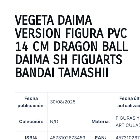
VEGETA DAIMA
VERSION FIGURA PVC
14 CM DRAGON BALL
DAIMA SH FIGUARTS
BANDAI TAMASHII
Fecha
Fecha úl
30/08/2025
publicación
:
actualiza
FIGURAS 
Colección:
N/D
Materia:
ARTICULA
ISBN:
4573102673459
EAN:
45731026