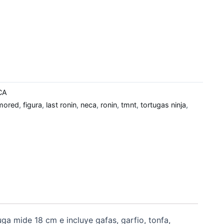
CA
mored
,
figura
,
last ronin
,
neca
,
ronin
,
tmnt
,
tortugas ninja
,
uga mide 18 cm e incluye gafas, garfio, tonfa,