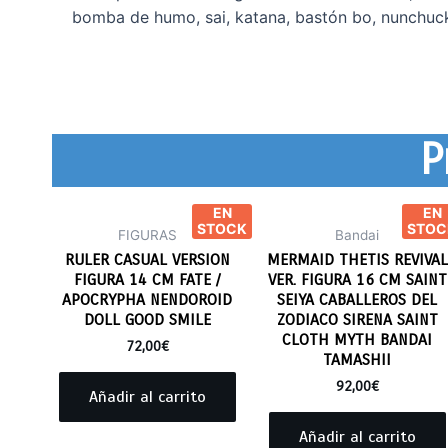
bomba de humo, sai, katana, bastón bo, nunchuc
P
EN
EN
STOCK
STOC
FIGURAS
Bandai
RULER CASUAL VERSION
MERMAID THETIS REVIVAL
FIGURA 14 CM FATE /
VER. FIGURA 16 CM SAINT
APOCRYPHA NENDOROID
SEIYA CABALLEROS DEL
DOLL GOOD SMILE
ZODIACO SIRENA SAINT
CLOTH MYTH BANDAI
72,00
€
TAMASHII
92,00
€
Añadir al carrito
Añadir al carrito