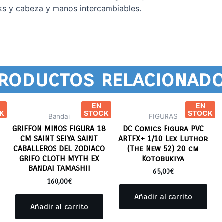
ks y cabeza y manos intercambiables.
roductos relacionad
EN
EN
K
STOCK
STOCK
Bandai
FIGURAS
GRIFFON MINOS FIGURA 18
DC Comics Figura PVC
CM SAINT SEIYA SAINT
ARTFX+ 1/10 Lex Luthor
CABALLEROS DEL ZODIACO
(The New 52) 20 cm
GRIFO CLOTH MYTH EX
Kotobukiya
BANDAI TAMASHII
65,00
€
160,00
€
Añadir al carrito
Añadir al carrito