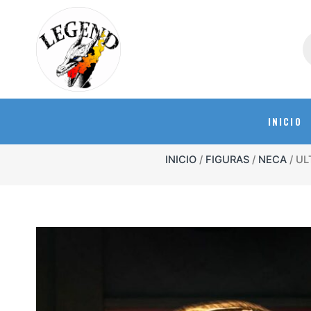
INICIO
INICIO
/
FIGURAS
/
NECA
/ U