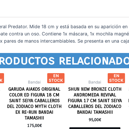
ral Predator. Mide 18 cm y está basada en su aparición en 
e contra un oso. Contiene 1x máscara, 1x mochila magnéti
 2x pares de manos intercambiables. Se presenta en una c
roductos relacionad
EN
EN
K
STOCK
STOCK
Bandai
Bandai
GARUDA AIAKOS ORIGINAL
SHUN NEW BRONZE CLOTH
COLOR ED FIGURA 18 CM
ANDROMEDA REVIVAL
SAINT SEIYA CABALLEROS
FIGURA 17 CM SAINT SEIYA
DEL ZODIACO MYTH CLOTH
CABALLEROS DEL ZODIACO
EX RE-RUN BANDAI
BANDAI TAMASHII
TAMASHII
95,00
€
175,00
€