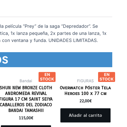
la película “Prey” de la saga “Depredador”. Se
ca, 1x lanza pequeña, 2x partes de una lanza, 1x
aja con ventana y funda. UNIDADES LIMITADAS.
os
EN
EN
STOCK
STOCK
Bandai
FIGURAS
SHUN NEW BRONZE CLOTH
Overwatch Póster Tela
ANDROMEDA REVIVAL
Heroes 100 x 77 cm
FIGURA 17 CM SAINT SEIYA
22,00
€
CABALLEROS DEL ZODIACO
BANDAI TAMASHII
Añadir al carrito
115,00
€