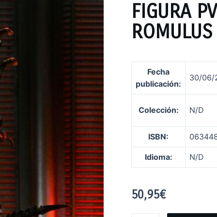
FIGURA PV
ROMULUS
Fecha
30/06/
publicación
:
Colección:
N/D
ISBN:
063448
Idioma:
N/D
50,95
€