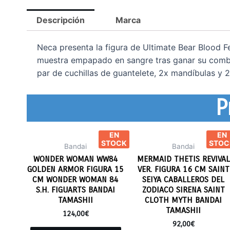
Descripción
Marca
Neca presenta la figura de Ultimate Bear Blood Fe
muestra empapado en sangre tras ganar su combat
par de cuchillas de guantelete, 2x mandíbulas y
P
EN
EN
STOCK
STOC
Bandai
Bandai
WONDER WOMAN WW84
MERMAID THETIS REVIVAL
GOLDEN ARMOR FIGURA 15
VER. FIGURA 16 CM SAINT
CM WONDER WOMAN 84
SEIYA CABALLEROS DEL
S.H. FIGUARTS BANDAI
ZODIACO SIRENA SAINT
TAMASHII
CLOTH MYTH BANDAI
TAMASHII
124,00
€
92,00
€