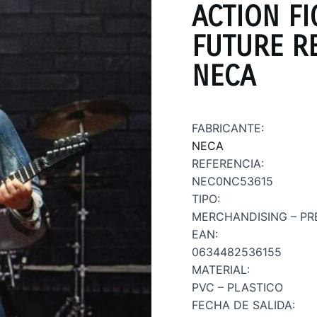
ACTION FI
FUTURE R
NECA
FABRICANTE:
NECA
REFERENCIA:
NEC0NC53615
TIPO:
MERCHANDISING – PR
EAN:
0634482536155
MATERIAL:
PVC – PLASTICO
FECHA DE SALIDA: