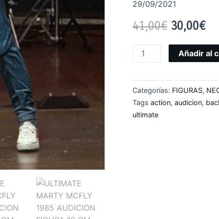
29/09/2021
41,00
€
30,00
€
Añadir al c
Categorías:
FIGURAS
,
NE
Tags
action
,
audicion
,
bac
ultimate