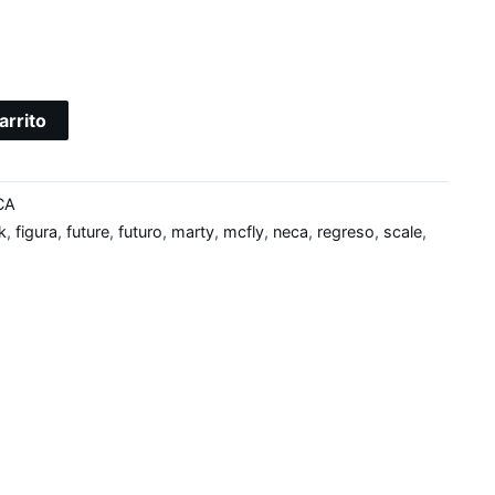
arrito
CA
k
,
figura
,
future
,
futuro
,
marty
,
mcfly
,
neca
,
regreso
,
scale
,