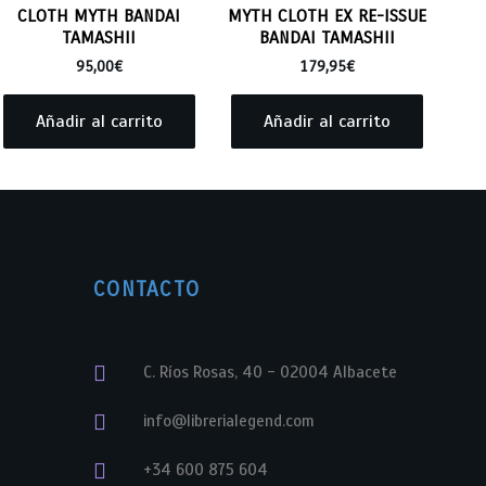
CLOTH MYTH BANDAI
MYTH CLOTH EX RE-ISSUE
TAMASHII
BANDAI TAMASHII
95,00
€
179,95
€
Añadir al carrito
Añadir al carrito
CONTACTO
C. Ríos Rosas, 40 - 02004 Albacete
info@librerialegend.com
+34 600 875 604