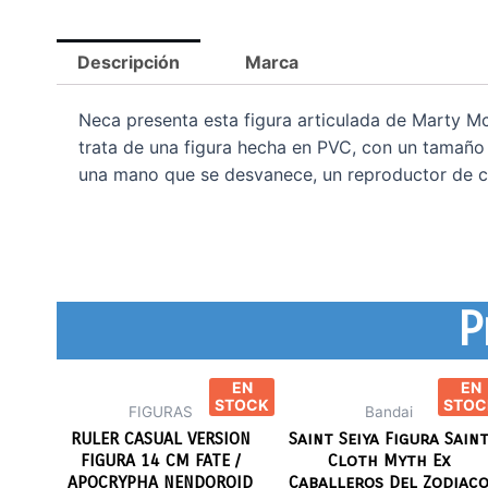
Descripción
Marca
Neca presenta esta figura articulada de Marty McFl
trata de una figura hecha en PVC, con un tamaño
una mano que se desvanece, un reproductor de c
P
EN
EN
STOCK
STOC
FIGURAS
Bandai
RULER CASUAL VERSION
Saint Seiya Figura Sain
FIGURA 14 CM FATE /
Cloth Myth Ex
APOCRYPHA NENDOROID
Caballeros Del Zodiac