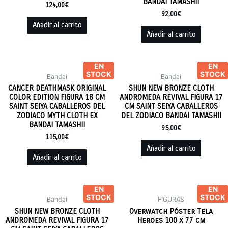
BANDAI TAMASHII
124,00
€
92,00
€
Añadir al carrito
Añadir al carrito
EN
EN
STOCK
STOCK
Bandai
Bandai
CANCER DEATHMASK ORIGINAL
SHUN NEW BRONZE CLOTH
COLOR EDITION FIGURA 18 CM
ANDROMEDA REVIVAL FIGURA 17
SAINT SEIYA CABALLEROS DEL
CM SAINT SEIYA CABALLEROS
ZODIACO MYTH CLOTH EX
DEL ZODIACO BANDAI TAMASHII
BANDAI TAMASHII
95,00
€
115,00
€
Añadir al carrito
Añadir al carrito
EN
EN
STOCK
STOCK
Bandai
FIGURAS
SHUN NEW BRONZE CLOTH
Overwatch Póster Tela
ANDROMEDA REVIVAL FIGURA 17
Heroes 100 x 77 cm