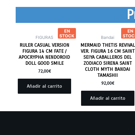
P
EN
EN
STOCK
STOC
FIGURAS
Bandai
RULER CASUAL VERSION
MERMAID THETIS REVIVAL
FIGURA 14 CM FATE /
VER. FIGURA 16 CM SAINT
APOCRYPHA NENDOROID
SEIYA CABALLEROS DEL
DOLL GOOD SMILE
ZODIACO SIRENA SAINT
CLOTH MYTH BANDAI
72,00
€
TAMASHII
92,00
€
Añadir al carrito
Añadir al carrito