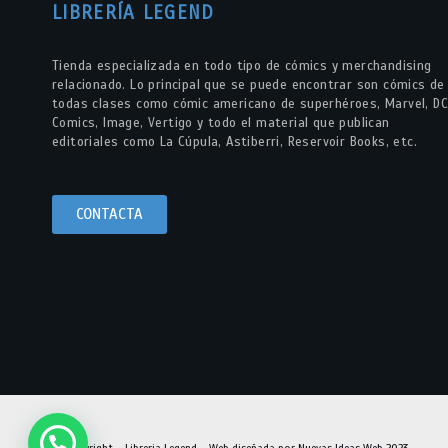
LIBRERÍA LEGEND
Tienda especializada en todo tipo de cómics y merchandising
relacionado. Lo principal que se puede encontrar son cómics de
todas clases como cómic americano de superhéroes, Marvel, DC
Comics, Image, Vertigo y todo el material que publican
editoriales como La Cúpula, Astiberri, Reservoir Books, etc.
CONTACTA
© Copyright – Libreria Legend – Web diseñada por
Nuevas Ideas Web 2023