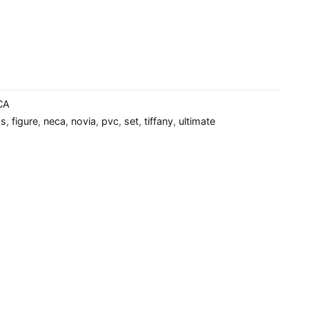
CA
as
,
figure
,
neca
,
novia
,
pvc
,
set
,
tiffany
,
ultimate