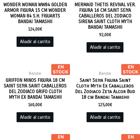
WONDER WOMAN WW84 GOLDEN
MERMAID THETIS REVIVAL VER.
ARMOR FIGURA 15 CM WONDER
FIGURA 16 CM SAINT SEIYA
WOMAN 84 S.H. FIGUARTS
CABALLEROS DEL ZODIACO
BANDAI TAMASHII
SIRENA SAINT CLOTH MYTH
BANDAI TAMASHII
124,00
€
92,00
€
Añadir al carrito
Añadir al carrito
EN
EN
STOCK
STOCK
Bandai
Bandai
GRIFFON MINOS FIGURA 18 CM
Saint Seiya Figura Saint
SAINT SEIYA SAINT CABALLEROS
Cloth Myth Ex Caballeros
DEL ZODIACO GRIFO CLOTH
Del Zodiaco Zeta Alcor Bud
MYTH EX BANDAI TAMASHII
18 cm Bandai Tamashii
160,00
€
125,00
€
Añadir al carrito
Añadir al carrito
EN
EN