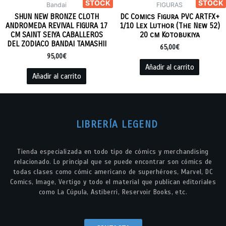
STOCK
STOCK
Bandai
FIGURAS
SHUN NEW BRONZE CLOTH
DC Comics Figura PVC ARTFX+
ANDROMEDA REVIVAL FIGURA 17
1/10 Lex Luthor (The New 52)
CM SAINT SEIYA CABALLEROS
20 cm Kotobukiya
DEL ZODIACO BANDAI TAMASHII
65,00
€
95,00
€
Añadir al carrito
Añadir al carrito
LIBRERÍA LEGEND
Tienda especializada en todo tipo de cómics y merchandising
relacionado. Lo principal que se puede encontrar son cómics de
todas clases como cómic americano de superhéroes, Marvel, DC
Comics, Image, Vertigo y todo el material que publican editoriales
como La Cúpula, Astiberri, Reservoir Books, etc.