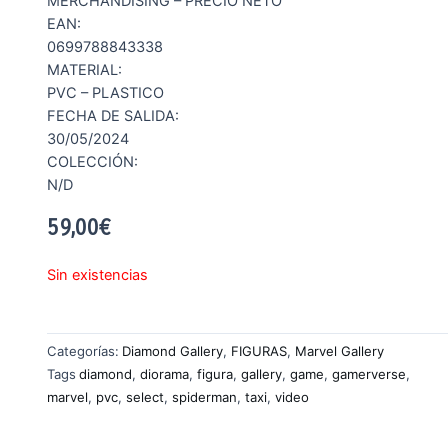
MERCHANDISING – PRECIO NETO
EAN:
0699788843338
MATERIAL:
PVC – PLASTICO
FECHA DE SALIDA:
30/05/2024
COLECCIÓN:
N/D
59,00
€
Sin existencias
Categorías:
Diamond Gallery
,
FIGURAS
,
Marvel Gallery
Tags
diamond
,
diorama
,
figura
,
gallery
,
game
,
gamerverse
,
marvel
,
pvc
,
select
,
spiderman
,
taxi
,
video