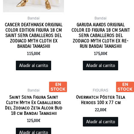
Bandai
Bandai
CANCER DEATHMASK ORIGINAL
GARUDA AIAKOS ORIGINAL
COLOR EDITION FIGURA 18 CM
COLOR ED FIGURA 18 CM SAINT
SAINT SEIYA CABALLEROS DEL
SEIYA CABALLEROS DEL
ZODIACO MYTH CLOTH EX
ZODIACO MYTH CLOTH EX RE-
BANDAI TAMASHII
RUN BANDAI TAMASHII
115,00
€
175,00
€
Añadir al carrito
Añadir al carrito
EN
EN
STOCK
STOCK
Bandai
FIGURAS
Saint Seiya Figura Saint
Overwatch Póster Tela
Cloth Myth Ex Caballeros
Heroes 100 x 77 cm
Del Zodiaco Zeta Alcor Bud
22,00
€
18 cm Bandai Tamashii
125,00
€
Añadir al carrito
Añadir al carrito