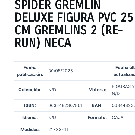
SPIDER GREMLIN
DELUXE FIGURA PVC 25
CM GREMLINS 2 (RE-
RUN) NECA
Fecha
Fecha úl
30/05/2025
publicación
:
actualiza
FIGURAS 
Colección:
N/D
Materia:
N/D
ISBN:
0634482307861
EAN:
06344823
Idioma:
N/D
Formato:
CAJA
Medidas:
21x33x11