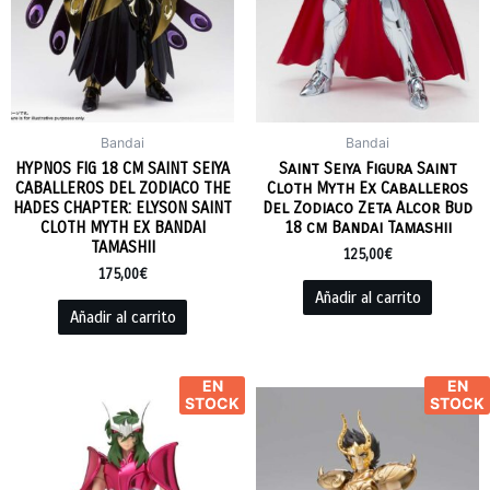
Bandai
Bandai
HYPNOS FIG 18 CM SAINT SEIYA
Saint Seiya Figura Saint
CABALLEROS DEL ZODIACO THE
Cloth Myth Ex Caballeros
HADES CHAPTER: ELYSON SAINT
Del Zodiaco Zeta Alcor Bud
CLOTH MYTH EX BANDAI
18 cm Bandai Tamashii
TAMASHII
125,00
€
175,00
€
Añadir al carrito
Añadir al carrito
EN
EN
STOCK
STOCK