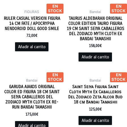
EN
EN
STOCK
STOCK
FIGURAS
Bandai
RULER CASUAL VERSION FIGURA
TAURUS ALDEBARAN ORIGINAL
14 CM FATE / APOCRYPHA
COLOR EDITION TAURO FIGURA
NENDOROID DOLL GOOD SMILE
19 CM SAINT SEIYA CABALLEROS
DEL ZODIACO MYTH CLOTH EX
72,00
€
BANDAI TAMASHII
158,00
€
Añadir al carrito
Añadir al carrito
EN
EN
STOCK
STOCK
Bandai
Bandai
GARUDA AIAKOS ORIGINAL
Saint Seiya Figura Saint
COLOR ED FIGURA 18 CM SAINT
Cloth Myth Ex Caballeros
SEIYA CABALLEROS DEL
Del Zodiaco Zeta Alcor Bud
ZODIACO MYTH CLOTH EX RE-
18 cm Bandai Tamashii
RUN BANDAI TAMASHII
125,00
€
175,00
€
Añadir al carrito
Añadir al carrito