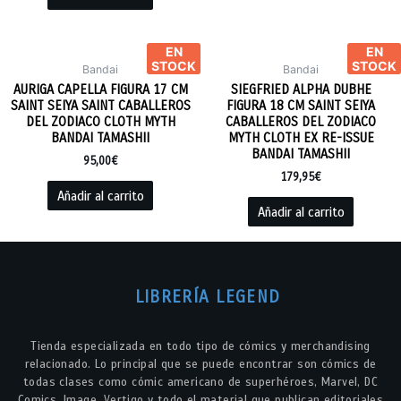
EN
EN
STOCK
STOCK
Bandai
Bandai
AURIGA CAPELLA FIGURA 17 CM
SIEGFRIED ALPHA DUBHE
SAINT SEIYA SAINT CABALLEROS
FIGURA 18 CM SAINT SEIYA
DEL ZODIACO CLOTH MYTH
CABALLEROS DEL ZODIACO
BANDAI TAMASHII
MYTH CLOTH EX RE-ISSUE
BANDAI TAMASHII
95,00
€
179,95
€
Añadir al carrito
Añadir al carrito
LIBRERÍA LEGEND
Tienda especializada en todo tipo de cómics y merchandising
relacionado. Lo principal que se puede encontrar son cómics de
todas clases como cómic americano de superhéroes, Marvel, DC
Comics, Image, Vertigo y todo el material que publican editoriales