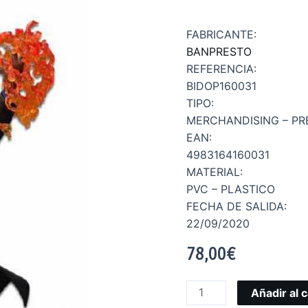
FABRICANTE:
BANPRESTO
REFERENCIA:
BIDOP160031
TIPO:
MERCHANDISING – PR
EAN:
4983164160031
MATERIAL:
PVC – PLASTICO
FECHA DE SALIDA:
22/09/2020
78,00
€
Añadir al c