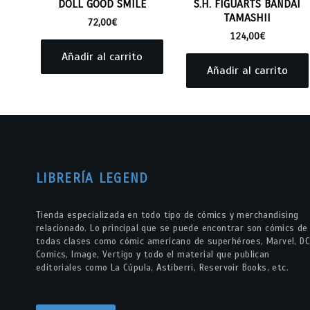
DOLL GOOD SMILE
S.H. FIGUARTS BANDAI
TAMASHII
72,00
€
124,00
€
Añadir al carrito
Añadir al carrito
LIBRERÍA LEGEND
Tienda especializada en todo tipo de cómics y merchandising
relacionado. Lo principal que se puede encontrar son cómics de
todas clases como cómic americano de superhéroes, Marvel, DC
Comics, Image, Vertigo y todo el material que publican
editoriales como La Cúpula, Astiberri, Reservoir Books, etc.