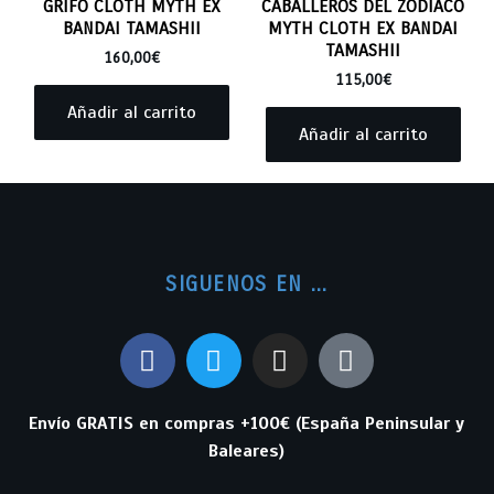
GRIFO CLOTH MYTH EX
CABALLEROS DEL ZODIACO
BANDAI TAMASHII
MYTH CLOTH EX BANDAI
TAMASHII
160,00
€
115,00
€
Añadir al carrito
Añadir al carrito
SIGUENOS EN ...
Envío GRATIS en compras +100€ (España Peninsular y
Baleares)