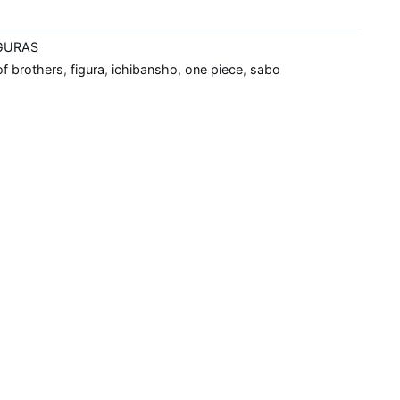
GURAS
f brothers
,
figura
,
ichibansho
,
one piece
,
sabo