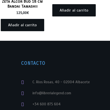
Zeta Alcor Bud 18 cm
Bandai Tamashii
Añadir al carrito
125,00
€
Añadir al carrito
CONTACTO
C. Ríos Rosas, 40 - 02004 Albacete
info@librerialegend.com
+34 600 875 604