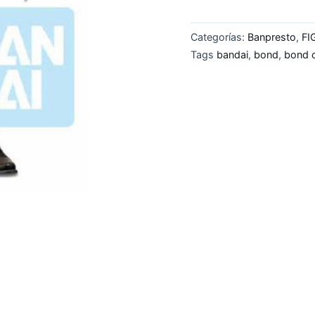
Categorías:
Banpresto
,
FI
Tags
bandai
,
bond
,
bond o