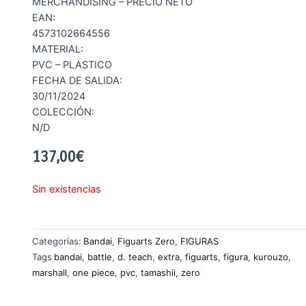
MERCHANDISING – PRECIO NETO
EAN:
4573102664556
MATERIAL:
PVC – PLASTICO
FECHA DE SALIDA:
30/11/2024
COLECCIÓN:
N/D
137,00
€
Sin existencias
Categorías:
Bandai
,
Figuarts Zero
,
FIGURAS
Tags
bandai
,
battle
,
d. teach
,
extra
,
figuarts
,
figura
,
kurouzo
,
marshall
,
one piece
,
pvc
,
tamashii
,
zero