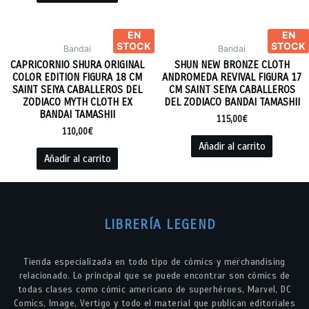
EN
EN
STOCK
STOCK
Bandai
Bandai
CAPRICORNIO SHURA ORIGINAL
SHUN NEW BRONZE CLOTH
COLOR EDITION FIGURA 18 CM
ANDROMEDA REVIVAL FIGURA 17
SAINT SEIYA CABALLEROS DEL
CM SAINT SEIYA CABALLEROS
ZODIACO MYTH CLOTH EX
DEL ZODIACO BANDAI TAMASHII
BANDAI TAMASHII
115,00
€
110,00
€
Añadir al carrito
Añadir al carrito
LIBRERÍA LEGEND
Tienda especializada en todo tipo de cómics y merchandising
relacionado. Lo principal que se puede encontrar son cómics de
todas clases como cómic americano de superhéroes, Marvel, DC
Comics, Image, Vertigo y todo el material que publican editoriales