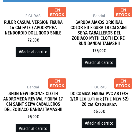
EN
EN
STOCK
STOCK
FIGURAS
Bandai
RULER CASUAL VERSION FIGURA
GARUDA AIAKOS ORIGINAL
14 CM FATE / APOCRYPHA
COLOR ED FIGURA 18 CM SAINT
NENDOROID DOLL GOOD SMILE
SEIYA CABALLEROS DEL
ZODIACO MYTH CLOTH EX RE-
72,00
€
RUN BANDAI TAMASHII
175,00
€
Añadir al carrito
Añadir al carrito
EN
EN
STOCK
STOCK
Bandai
FIGURAS
SHUN NEW BRONZE CLOTH
DC Comics Figura PVC ARTFX+
ANDROMEDA REVIVAL FIGURA 17
1/10 Lex Luthor (The New 52)
CM SAINT SEIYA CABALLEROS
20 cm Kotobukiya
DEL ZODIACO BANDAI TAMASHII
65,00
€
95,00
€
Añadir al carrito
Añadir al carrito