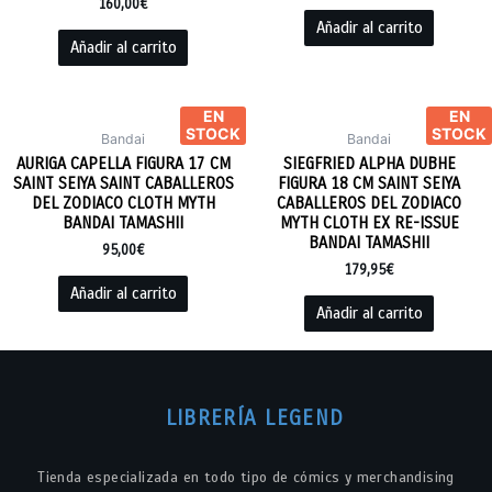
160,00
€
Añadir al carrito
Añadir al carrito
EN
EN
STOCK
STOCK
Bandai
Bandai
AURIGA CAPELLA FIGURA 17 CM
SIEGFRIED ALPHA DUBHE
SAINT SEIYA SAINT CABALLEROS
FIGURA 18 CM SAINT SEIYA
DEL ZODIACO CLOTH MYTH
CABALLEROS DEL ZODIACO
BANDAI TAMASHII
MYTH CLOTH EX RE-ISSUE
BANDAI TAMASHII
95,00
€
179,95
€
Añadir al carrito
Añadir al carrito
LIBRERÍA LEGEND
Tienda especializada en todo tipo de cómics y merchandising