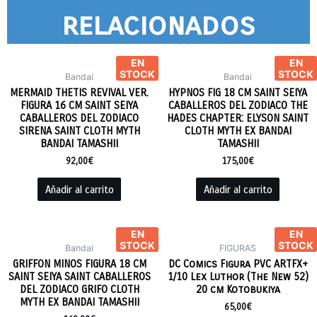
relacionados
EN
EN
STOCK
STOCK
Bandai
Bandai
MERMAID THETIS REVIVAL VER.
HYPNOS FIG 18 CM SAINT SEIYA
FIGURA 16 CM SAINT SEIYA
CABALLEROS DEL ZODIACO THE
CABALLEROS DEL ZODIACO
HADES CHAPTER: ELYSON SAINT
SIRENA SAINT CLOTH MYTH
CLOTH MYTH EX BANDAI
BANDAI TAMASHII
TAMASHII
92,00
€
175,00
€
Añadir al carrito
Añadir al carrito
EN
EN
STOCK
STOCK
Bandai
FIGURAS
GRIFFON MINOS FIGURA 18 CM
DC Comics Figura PVC ARTFX+
SAINT SEIYA SAINT CABALLEROS
1/10 Lex Luthor (The New 52)
DEL ZODIACO GRIFO CLOTH
20 cm Kotobukiya
MYTH EX BANDAI TAMASHII
65,00
€