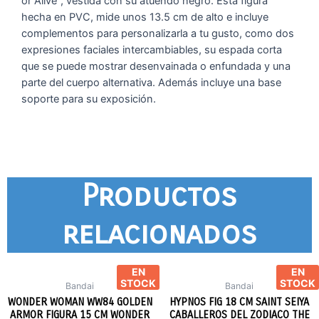
or Alive”, vestida con su atuendo negro. Esta figura
hecha en PVC, mide unos 13.5 cm de alto e incluye
complementos para personalizarla a tu gusto, como dos
expresiones faciales intercambiables, su espada corta
que se puede mostrar desenvainada o enfundada y una
parte del cuerpo alternativa. Además incluye una base
soporte para su exposición.
Productos
relacionados
EN
EN
STOCK
STOCK
Bandai
Bandai
WONDER WOMAN WW84 GOLDEN
HYPNOS FIG 18 CM SAINT SEIYA
ARMOR FIGURA 15 CM WONDER
CABALLEROS DEL ZODIACO THE