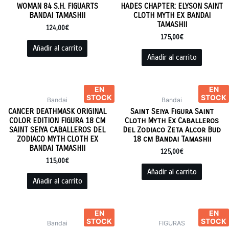
WOMAN 84 S.H. FIGUARTS
HADES CHAPTER: ELYSON SAINT
BANDAI TAMASHII
CLOTH MYTH EX BANDAI
TAMASHII
124,00
€
175,00
€
Añadir al carrito
Añadir al carrito
EN
EN
STOCK
STOCK
Bandai
Bandai
CANCER DEATHMASK ORIGINAL
Saint Seiya Figura Saint
COLOR EDITION FIGURA 18 CM
Cloth Myth Ex Caballeros
SAINT SEIYA CABALLEROS DEL
Del Zodiaco Zeta Alcor Bud
ZODIACO MYTH CLOTH EX
18 cm Bandai Tamashii
BANDAI TAMASHII
125,00
€
115,00
€
Añadir al carrito
Añadir al carrito
EN
EN
STOCK
STOCK
Bandai
FIGURAS