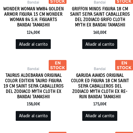
STOCK
STOCK
Bandai
Bandai
WONDER WOMAN WW84 GOLDEN
GRIFFON MINOS FIGURA 18 CM
ARMOR FIGURA 15 CM WONDER
SAINT SEIYA SAINT CABALLEROS
WOMAN 84 S.H. FIGUARTS
DEL ZODIACO GRIFO CLOTH
BANDAI TAMASHII
MYTH EX BANDAI TAMASHII
124,00
€
160,00
€
Añadir al carrito
Añadir al carrito
EN
EN
STOCK
STOCK
Bandai
Bandai
TAURUS ALDEBARAN ORIGINAL
GARUDA AIAKOS ORIGINAL
COLOR EDITION TAURO FIGURA
COLOR ED FIGURA 18 CM SAINT
19 CM SAINT SEIYA CABALLEROS
SEIYA CABALLEROS DEL
DEL ZODIACO MYTH CLOTH EX
ZODIACO MYTH CLOTH EX RE-
BANDAI TAMASHII
RUN BANDAI TAMASHII
158,00
€
175,00
€
Añadir al carrito
Añadir al carrito