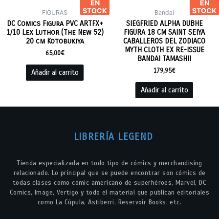
EN
EN
STOCK
STOCK
FIGURAS
Bandai
DC Comics Figura PVC ARTFX+
SIEGFRIED ALPHA DUBHE
1/10 Lex Luthor (The New 52)
FIGURA 18 CM SAINT SEIYA
20 cm Kotobukiya
CABALLEROS DEL ZODIACO
MYTH CLOTH EX RE-ISSUE
65,00
€
BANDAI TAMASHII
179,95
€
Añadir al carrito
Añadir al carrito
LIBRERÍA LEGEND
Tienda especializada en todo tipo de cómics y merchandising
relacionado. Lo principal que se puede encontrar son cómics de
todas clases como cómic americano de superhéroes, Marvel, DC
Comics, Image, Vertigo y todo el material que publican editoriales
como La Cúpula, Astiberri, Reservoir Books, etc.