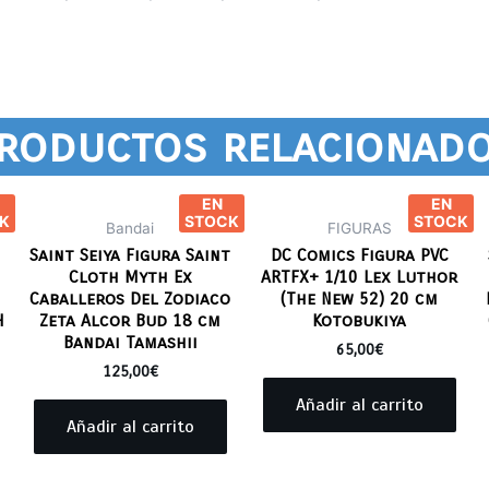
roductos relacionad
EN
EN
K
STOCK
STOCK
Bandai
FIGURAS
Saint Seiya Figura Saint
DC Comics Figura PVC
Cloth Myth Ex
ARTFX+ 1/10 Lex Luthor
Caballeros Del Zodiaco
(The New 52) 20 cm
H
Zeta Alcor Bud 18 cm
Kotobukiya
Bandai Tamashii
65,00
€
125,00
€
Añadir al carrito
Añadir al carrito