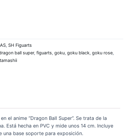
RAS
,
SH Figuarts
dragon ball super
,
figuarts
,
goku
,
goku black
,
goku rose
,
tamashii
en el anime “Dragon Ball Super”. Se trata de la
a. Está hecha en PVC y mide unos 14 cm. Incluye
e una base soporte para exposición.