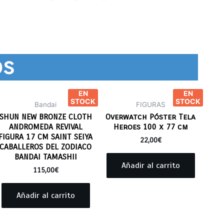
os
EN
EN
STOCK
STOCK
Bandai
FIGURAS
SHUN NEW BRONZE CLOTH
Overwatch Póster Tela
ANDROMEDA REVIVAL
Heroes 100 x 77 cm
FIGURA 17 CM SAINT SEIYA
22,00
€
CABALLEROS DEL ZODIACO
BANDAI TAMASHII
Añadir al carrito
115,00
€
Añadir al carrito