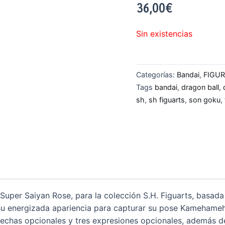
36,00
€
Sin existencias
Categorías:
Bandai
,
FIGU
Tags
bandai
,
dragon ball
,
sh
,
sh figuarts
,
son goku
,
Super Saiyan Rose, para la colección S.H. Figuarts, basada 
su energizada apariencia para capturar su pose Kamehameh
echas opcionales y tres expresiones opcionales, además d