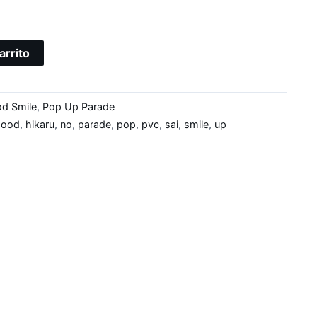
arrito
d Smile
,
Pop Up Parade
good
,
hikaru
,
no
,
parade
,
pop
,
pvc
,
sai
,
smile
,
up