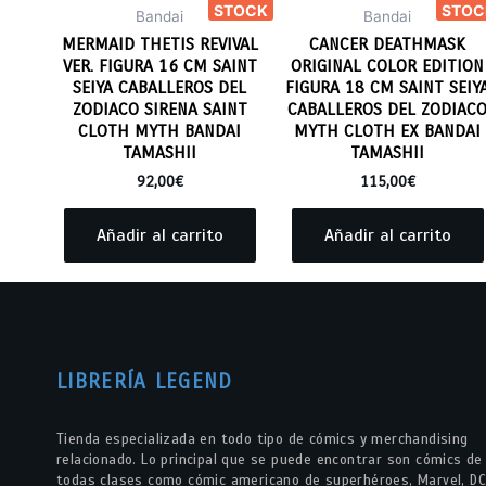
STOCK
STOC
Bandai
Bandai
MERMAID THETIS REVIVAL
CANCER DEATHMASK
VER. FIGURA 16 CM SAINT
ORIGINAL COLOR EDITION
SEIYA CABALLEROS DEL
FIGURA 18 CM SAINT SEIY
ZODIACO SIRENA SAINT
CABALLEROS DEL ZODIAC
CLOTH MYTH BANDAI
MYTH CLOTH EX BANDAI
TAMASHII
TAMASHII
92,00
€
115,00
€
Añadir al carrito
Añadir al carrito
LIBRERÍA LEGEND
Tienda especializada en todo tipo de cómics y merchandising
relacionado. Lo principal que se puede encontrar son cómics de
todas clases como cómic americano de superhéroes, Marvel, DC