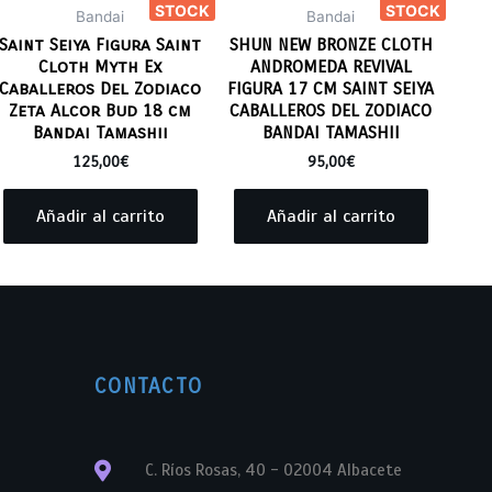
STOCK
STOCK
Bandai
Bandai
Saint Seiya Figura Saint
SHUN NEW BRONZE CLOTH
Cloth Myth Ex
ANDROMEDA REVIVAL
Caballeros Del Zodiaco
FIGURA 17 CM SAINT SEIYA
Zeta Alcor Bud 18 cm
CABALLEROS DEL ZODIACO
Bandai Tamashii
BANDAI TAMASHII
125,00
€
95,00
€
Añadir al carrito
Añadir al carrito
CONTACTO
C. Ríos Rosas, 40 - 02004 Albacete