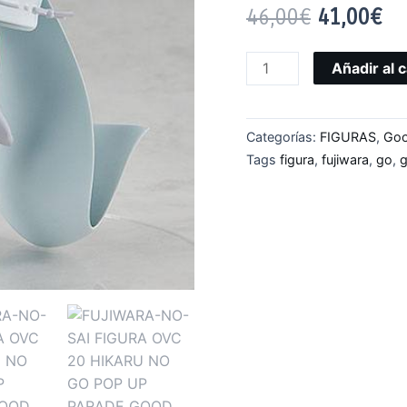
46,00
€
41,00
€
Añadir al c
Categorías:
FIGURAS
,
Goo
Tags
figura
,
fujiwara
,
go
,