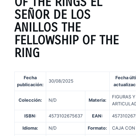
OF THE RINGS EL
SEÑOR DE LOS
ANILLOS THE
FELLOWSHIP OF THE
RING
Fecha
Fecha últ
30/08/2025
publicación
:
actualizac
FIGURAS Y
Colección:
N/D
Materia:
ARTICULA
ISBN:
4573102675637
EAN:
457310267
Idioma:
N/D
Formato:
CAJA CON