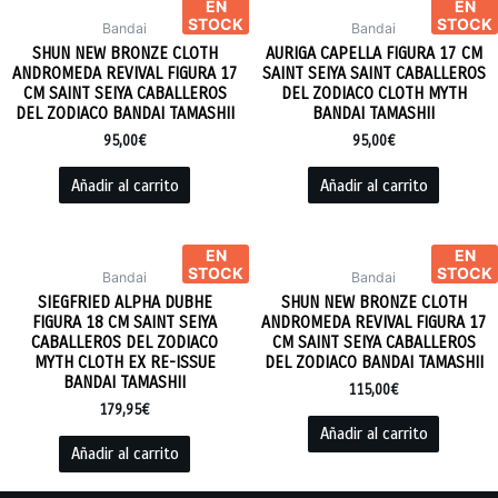
EN
EN
STOCK
STOCK
Bandai
Bandai
SHUN NEW BRONZE CLOTH
AURIGA CAPELLA FIGURA 17 CM
ANDROMEDA REVIVAL FIGURA 17
SAINT SEIYA SAINT CABALLEROS
CM SAINT SEIYA CABALLEROS
DEL ZODIACO CLOTH MYTH
DEL ZODIACO BANDAI TAMASHII
BANDAI TAMASHII
95,00
€
95,00
€
Añadir al carrito
Añadir al carrito
EN
EN
STOCK
STOCK
Bandai
Bandai
SIEGFRIED ALPHA DUBHE
SHUN NEW BRONZE CLOTH
FIGURA 18 CM SAINT SEIYA
ANDROMEDA REVIVAL FIGURA 17
CABALLEROS DEL ZODIACO
CM SAINT SEIYA CABALLEROS
MYTH CLOTH EX RE-ISSUE
DEL ZODIACO BANDAI TAMASHII
BANDAI TAMASHII
115,00
€
179,95
€
Añadir al carrito
Añadir al carrito