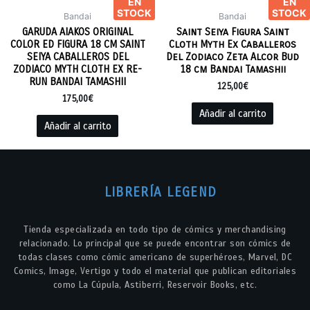
EN
EN
STOCK
STOCK
Bandai
Bandai
GARUDA AIAKOS ORIGINAL
Saint Seiya Figura Saint
COLOR ED FIGURA 18 CM SAINT
Cloth Myth Ex Caballeros
SEIYA CABALLEROS DEL
Del Zodiaco Zeta Alcor Bud
ZODIACO MYTH CLOTH EX RE-
18 cm Bandai Tamashii
RUN BANDAI TAMASHII
125,00
€
175,00
€
Añadir al carrito
Añadir al carrito
LIBRERÍA LEGEND
Tienda especializada en todo tipo de cómics y merchandising
relacionado. Lo principal que se puede encontrar son cómics de
todas clases como cómic americano de superhéroes, Marvel, DC
Comics, Image, Vertigo y todo el material que publican editoriales
como La Cúpula, Astiberri, Reservoir Books, etc.