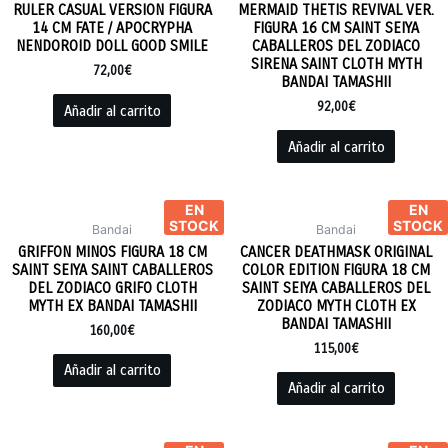
RULER CASUAL VERSION FIGURA
MERMAID THETIS REVIVAL VER.
14 CM FATE / APOCRYPHA
FIGURA 16 CM SAINT SEIYA
NENDOROID DOLL GOOD SMILE
CABALLEROS DEL ZODIACO
SIRENA SAINT CLOTH MYTH
72,00
€
BANDAI TAMASHII
92,00
€
Añadir al carrito
Añadir al carrito
EN
EN
STOCK
STOCK
Bandai
Bandai
GRIFFON MINOS FIGURA 18 CM
CANCER DEATHMASK ORIGINAL
SAINT SEIYA SAINT CABALLEROS
COLOR EDITION FIGURA 18 CM
DEL ZODIACO GRIFO CLOTH
SAINT SEIYA CABALLEROS DEL
MYTH EX BANDAI TAMASHII
ZODIACO MYTH CLOTH EX
BANDAI TAMASHII
160,00
€
115,00
€
Añadir al carrito
Añadir al carrito