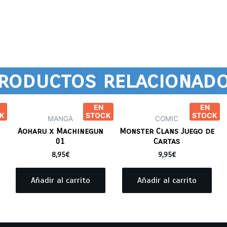
roductos relacionad
EN
EN
K
STOCK
STOCK
MANGA
COMIC
Aoharu x Machinegun
Monster Clans Juego de
01
Cartas
8,95
€
9,95
€
Añadir al carrito
Añadir al carrito