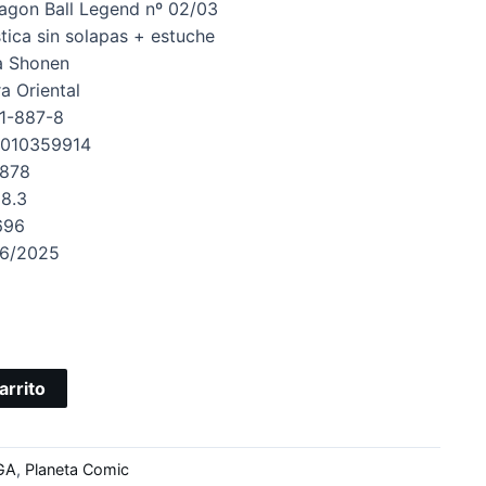
agon Ball Legend nº 02/03
tica sin solapas + estuche
 Shonen
ra
Oriental
1-887-8
010359914
8878
18.3
696
6/2025
arrito
GA
,
Planeta Comic