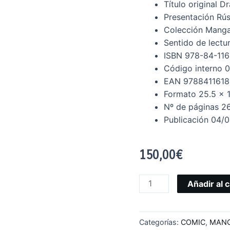
Título original
Dr
Presentación
Rús
Colección
Manga
Sentido de lectu
ISBN
978-84-116
Código interno
0
EAN
978841161
Formato
25.5 x 
Nº de páginas
2
Publicación
04/0
150,00
€
Añadir al c
Categorías:
COMIC
,
MAN