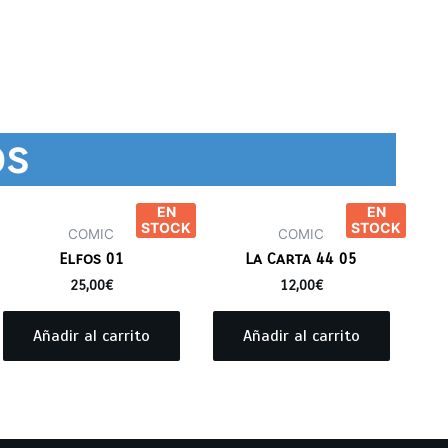
os
EN
EN
STOCK
STOCK
COMIC
COMIC
Elfos 01
La Carta 44 05
25,00
€
12,00
€
Añadir al carrito
Añadir al carrito