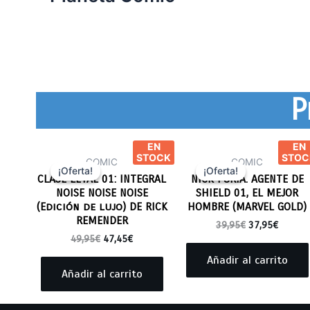
P
EN
EN
STOCK
STOC
COMIC
COMIC
¡Oferta!
¡Oferta!
¡Oferta!
¡Oferta!
CLASE LETAL 01: INTEGRAL
NICK FURIA. AGENTE DE
NOISE NOISE NOISE
SHIELD 01, EL MEJOR
(Edición de lujo) DE RICK
HOMBRE (MARVEL GOLD)
REMENDER
39,95
€
37,95
€
49,95
€
47,45
€
Añadir al carrito
Añadir al carrito