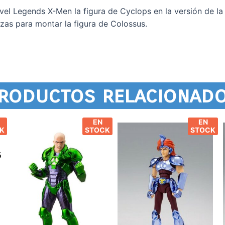
el Legends X-Men la figura de Cyclops en la versión de la 
ezas para montar la figura de Colossus.
roductos relacionad
EN
EN
K
STOCK
STOCK
5