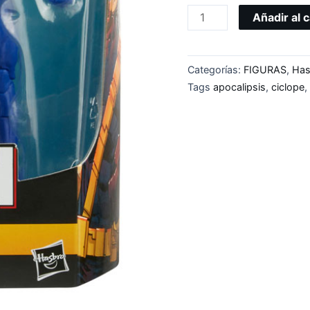
Añadir al c
Categorías:
FIGURAS
,
Has
Tags
apocalipsis
,
ciclope
,