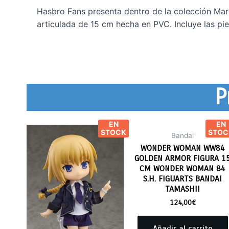
Hasbro Fans presenta dentro de la colección Marv
articulada de 15 cm hecha en PVC. Incluye las pi
P
EN
EN
STOCK
STOC
Bandai
WONDER WOMAN WW84
GOLDEN ARMOR FIGURA 1
CM WONDER WOMAN 84
S.H. FIGUARTS BANDAI
TAMASHII
124,00
€
Añadir al carrito