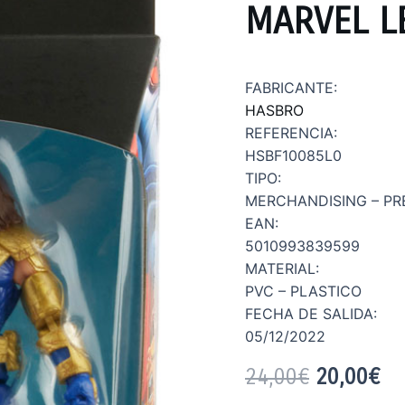
MARVEL L
FABRICANTE:
HASBRO
REFERENCIA:
HSBF10085L0
TIPO:
MERCHANDISING – PR
EAN:
5010993839599
MATERIAL:
PVC – PLASTICO
FECHA DE SALIDA:
05/12/2022
24,00
€
20,00
€