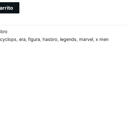
arrito
bro
cyclops
,
era
,
figura
,
hasbro
,
legends
,
marvel
,
x men