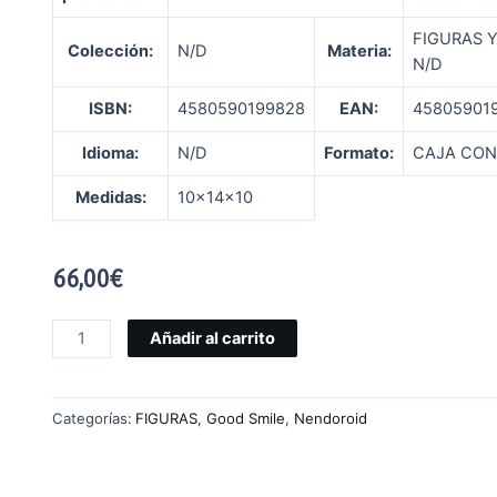
FIGURAS 
Colección:
N/D
Materia:
N/D
ISBN:
4580590199828
EAN:
45805901
Idioma:
N/D
Formato:
CAJA CON
Medidas:
10x14x10
66,00
€
Añadir al carrito
Categorías:
FIGURAS
,
Good Smile
,
Nendoroid