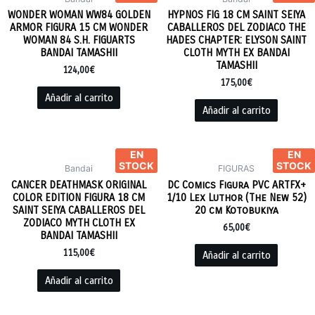
WONDER WOMAN WW84 GOLDEN
HYPNOS FIG 18 CM SAINT SEIYA
ARMOR FIGURA 15 CM WONDER
CABALLEROS DEL ZODIACO THE
WOMAN 84 S.H. FIGUARTS
HADES CHAPTER: ELYSON SAINT
BANDAI TAMASHII
CLOTH MYTH EX BANDAI
TAMASHII
124,00
€
175,00
€
Añadir al carrito
Añadir al carrito
EN
EN
STOCK
STOCK
Bandai
FIGURAS
CANCER DEATHMASK ORIGINAL
DC Comics Figura PVC ARTFX+
COLOR EDITION FIGURA 18 CM
1/10 Lex Luthor (The New 52)
SAINT SEIYA CABALLEROS DEL
20 cm Kotobukiya
ZODIACO MYTH CLOTH EX
65,00
€
BANDAI TAMASHII
115,00
€
Añadir al carrito
Añadir al carrito