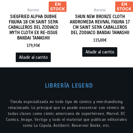
EN
EN
STOCK
STOCK
Bandai
Bandai
SIEGFRIED ALPHA DUBHE
SHUN NEW BRONZE CLOTH
FIGURA 18 CM SAINT SEIYA
ANDROMEDA REVIVAL FIGURA 17
CABALLEROS DEL ZODIACO
CM SAINT SEIYA CABALLEROS
MYTH CLOTH EX RE-ISSUE
DEL ZODIACO BANDAI TAMASHII
BANDAI TAMASHII
115,00
€
179,95
€
Añadir al carrito
Añadir al carrito
LIBRERÍA LEGEND
Tienda especializada en todo tipo de cómics y merchandising
relacionado. Lo principal que se puede encontrar son cómics de
todas clases como cómic americano de superhéroes, Marvel, DC
Comics, Image, Vertigo y todo el material que publican editoriales
como La Cúpula, Astiberri, Reservoir Books, etc.