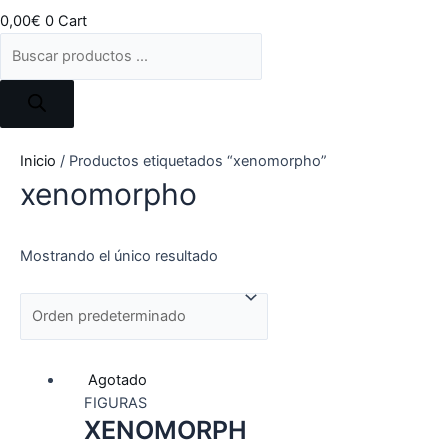
0,00
€
0
Cart
Búsqueda
de
productos
Inicio
/ Productos etiquetados “xenomorpho”
xenomorpho
Mostrando el único resultado
Agotado
FIGURAS
XENOMORPH