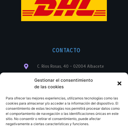
CONTACTO
C. Ríos Rosas, 40 - 02004 Albacete
info@librerialegend.com
Gestionar el consentimiento
de las cookies
+34 600 875 604
Para ofrecer las mejores experiencias, utilizamos tecnologías como las
+34 600 875 604
cookies para almacenar y/o acceder a la información del dispositivo. El
consentimiento de estas tecnologías nos permitirá procesar datos como
el comportamiento de navegación o las identificaciones únicas en este
+34 967 74 17 07
sitio. No consentir o retirar el consentimiento, puede afectar
negativamente a ciertas características y funciones.