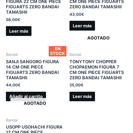
FIGURA 22 CM ONE PIECE
CM ONE PIECE FIGUARTS
FIGUARTS ZERO BANDAI
ZERO BANDAI TAMASHII
TAMASHII
43,00
€
58,00
€
Leer más
Leer más
AGOTADO
EN
STOCK
Bandai
Bandai
SANJI SANGORO FIGURA
TONYTONY CHOPPER
14 CM ONE PIECE
CHOPAEMON FIGURA 7
FIGUARTS ZERO BANDAI
CM ONE PIECE FIGUARTS
TAMASHII
ZERO BANDAI TAMASHII
44,00
€
25,00
€
Añadir al carrito
Leer más
AGOTADO
Bandai
USOPP USOHACHI FIGURA
12 CM ONE PIECE