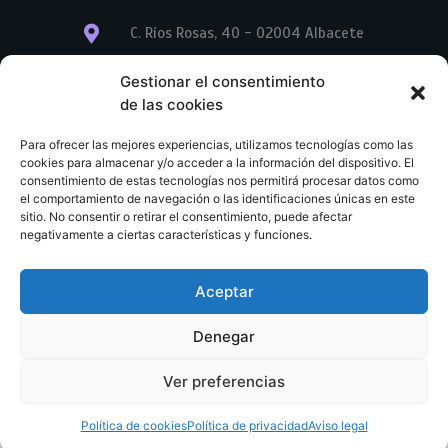
C. Ríos Rosas, 40 - 02004 Albacete
info@librerialegend.com
Gestionar el consentimiento
de las cookies
+34 600 875 604
Para ofrecer las mejores experiencias, utilizamos tecnologías como las
+34 600 875 604
cookies para almacenar y/o acceder a la información del dispositivo. El
consentimiento de estas tecnologías nos permitirá procesar datos como
el comportamiento de navegación o las identificaciones únicas en este
+34 967 74 17 07
sitio. No consentir o retirar el consentimiento, puede afectar
negativamente a ciertas características y funciones.
Aceptar
© Copyright – Libreria Legend – Web diseñada por
Nuevas Ideas Web 2023
Denegar
Condiciones Generales de Contratación
Aviso legal
Ver preferencias
Política de cookies
Política de privacidad
Política de cookies
Política de privacidad
Aviso legal