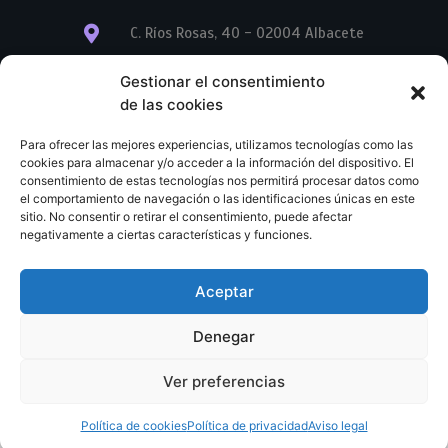
C. Ríos Rosas, 40 - 02004 Albacete
info@librerialegend.com
Gestionar el consentimiento
de las cookies
+34 600 875 604
Para ofrecer las mejores experiencias, utilizamos tecnologías como las
+34 600 875 604
cookies para almacenar y/o acceder a la información del dispositivo. El
consentimiento de estas tecnologías nos permitirá procesar datos como
el comportamiento de navegación o las identificaciones únicas en este
+34 967 74 17 07
sitio. No consentir o retirar el consentimiento, puede afectar
negativamente a ciertas características y funciones.
Aceptar
© Copyright – Libreria Legend – Web diseñada por
Nuevas Ideas Web 2023
Denegar
Condiciones Generales de Contratación
Aviso legal
Ver preferencias
Política de cookies
Política de privacidad
Política de cookies
Política de privacidad
Aviso legal