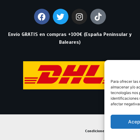
Envío GRATIS en compras +100€ (España Peninsular y
Baleares)
Para ofrecer las
almacenar y/o ac
tecnologías nos 
identificaciones 
afectar negativa
Acep
Condiciones Generales de Con