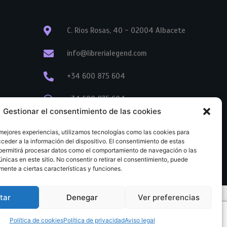
C. Ríos Rosas, 40 - 02004 Albacete
info@librerialegend.com
+34 600 875 604
+34 600 875 604
Gestionar el consentimiento de las cookies
+34 967 74 17 07
 mejores experiencias, utilizamos tecnologías como las cookies para
ceder a la información del dispositivo. El consentimiento de estas
permitirá procesar datos como el comportamiento de navegación o las
únicas en este sitio. No consentir o retirar el consentimiento, puede
mente a ciertas características y funciones.
tar
Denegar
Ver preferencias
tratación
Aviso legal
Política de cookies
Política de privacidad
Política de cookies
Política de privacidad
Aviso legal