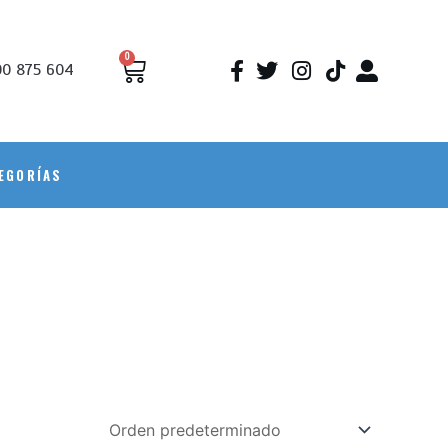
0
0 875 604
EGORÍAS