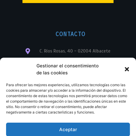
CONTACTO
C. Ríos Rosas, 40 - 02004 Albacete
info@librerialegend.com
Gestionar el consentimiento
de las cookies
+34 600 875 604
Para ofrecer las mejores experiencias, utilizamos tecnologías como las
+34 600 875 604
cookies para almacenar y/o acceder a la información del dispositivo. El
consentimiento de estas tecnologías nos permitirá procesar datos como
el comportamiento de navegación o las identificaciones únicas en este
+34 967 74 17 07
sitio. No consentir o retirar el consentimiento, puede afectar
negativamente a ciertas características y funciones.
Aceptar
© Copyright – Libreria Legend – Web diseñada por
Nuevas Ideas Web 2023