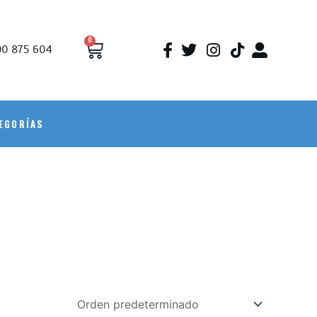
0
0 875 604
EGORÍAS