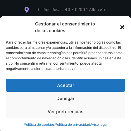
C. Ríos Rosas, 40 - 02004 Albacete
info@librerialegend.com
Gestionar el consentimiento
de las cookies
+34 600 875 604
Para ofrecer las mejores experiencias, utilizamos tecnologías como las
+34 600 875 604
cookies para almacenar y/o acceder a la información del dispositivo. El
consentimiento de estas tecnologías nos permitirá procesar datos como
el comportamiento de navegación o las identificaciones únicas en este
+34 967 74 17 07
sitio. No consentir o retirar el consentimiento, puede afectar
negativamente a ciertas características y funciones.
Aceptar
© Copyright – Libreria Legend – Web diseñada por
Nuevas Ideas Web 2023
Denegar
Condiciones Generales de Contratación
Aviso legal
Ver preferencias
Política de cookies
Política de privacidad
Política de cookies
Política de privacidad
Aviso legal