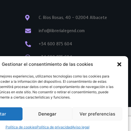
C. Ríos Rosas, 40 - 02004 Albacete
info@librerialegend.com
+34 600 875 604
+34 600 875 604
Gestionar el consentimiento de las cookies
+34 967 74 17 07
 mejores experiencias, utilizamos tecnologías como las cookies para
ceder a la información del dispositivo. El consentimiento de estas
permitirá procesar datos como el comportamiento de navegación o las
únicas en este sitio. No consentir o retirar el consentimiento, puede
mente a ciertas características y funciones.
tar
Denegar
Ver preferencias
tratación
Aviso legal
Política de cookies
Política de privacidad
Política de cookies
Política de privacidad
Aviso legal