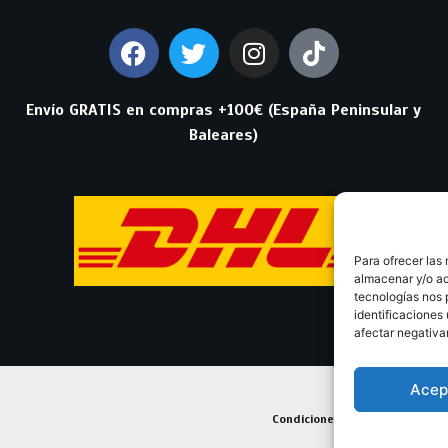
Envío GRATIS en compras +100€ (España Peninsular y
Baleares)
Para ofrecer las
almacenar y/o ac
tecnologías nos 
identificaciones 
afectar negativa
Acep
Condiciones Generales de Con