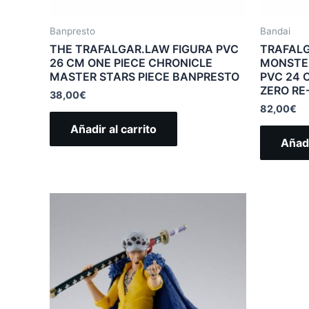
Banpresto
Bandai
THE TRAFALGAR.LAW FIGURA PVC
TRAFAL
26 CM ONE PIECE CHRONICLE
MONSTER
MASTER STARS PIECE BANPRESTO
PVC 24 
ZERO RE
38,00
€
82,00
€
Añadir al carrito
Añadi