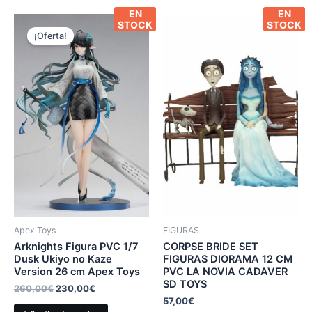
EN
EN
STOCK
STOCK
¡Oferta!
Apex Toys
FIGURAS
Arknights Figura PVC 1/7
CORPSE BRIDE SET
Dusk Ukiyo no Kaze
FIGURAS DIORAMA 12 CM
Version 26 cm Apex Toys
PVC LA NOVIA CADAVER
SD TOYS
260,00
€
230,00
€
57,00
€