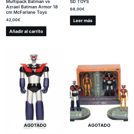
Multipack Batman vs
SD TOYS
Azrael Batman Armor 18
68,00
€
cm McFarlane Toys
42,00
€
Leer más
Añadir al carrito
AGOTADO
AGOTADO