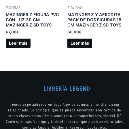
FIGURAS
FIGURAS
MAZINGER Z FIGURA PVC
MAZINGER Z Y AFRODITA
CON LUZ 30 CM
PACK DE DOS FIGURAS 18
MAZINGER Z SD TOYS
CM MAZINGER Z SD TOYS
67,00
€
60,00
€
Leer más
Leer más
LIBRERÍA LEGEND
Tienda especializada en todo tipo de cómics y merchandising
relacionado. Lo principal que se puede encontrar son cómics de
todas clases como cómic americano de superhéroes, Marvel, DC
Comics, Image, Vertigo y todo el material que publican editoriales
como La Cúpula, Astiberri, Reservoir Books, etc.