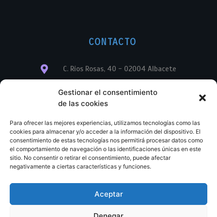
CONTACTO
C. Ríos Rosas, 40 - 02004 Albacete
info@librerialegend.com
Gestionar el consentimiento
de las cookies
+34 600 875 604
Para ofrecer las mejores experiencias, utilizamos tecnologías como las
+34 600 875 604
cookies para almacenar y/o acceder a la información del dispositivo. El
consentimiento de estas tecnologías nos permitirá procesar datos como
el comportamiento de navegación o las identificaciones únicas en este
+34 967 74 17 07
sitio. No consentir o retirar el consentimiento, puede afectar
negativamente a ciertas características y funciones.
Aceptar
© Copyright – Libreria Legend – Web diseñada por
Nuevas Ideas Web 2023
Denegar