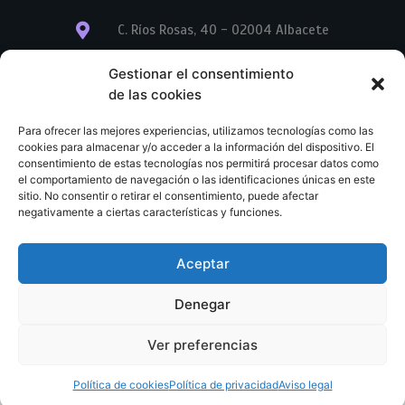
C. Ríos Rosas, 40 - 02004 Albacete
info@librerialegend.com
Gestionar el consentimiento
de las cookies
+34 600 875 604
Para ofrecer las mejores experiencias, utilizamos tecnologías como las
+34 600 875 604
cookies para almacenar y/o acceder a la información del dispositivo. El
consentimiento de estas tecnologías nos permitirá procesar datos como
el comportamiento de navegación o las identificaciones únicas en este
+34 967 74 17 07
sitio. No consentir o retirar el consentimiento, puede afectar
negativamente a ciertas características y funciones.
Aceptar
© Copyright – Libreria Legend – Web diseñada por
Nuevas Ideas Web 2023
Denegar
Condiciones Generales de Contratación
Aviso legal
Ver preferencias
Política de cookies
Política de privacidad
Política de cookies
Política de privacidad
Aviso legal