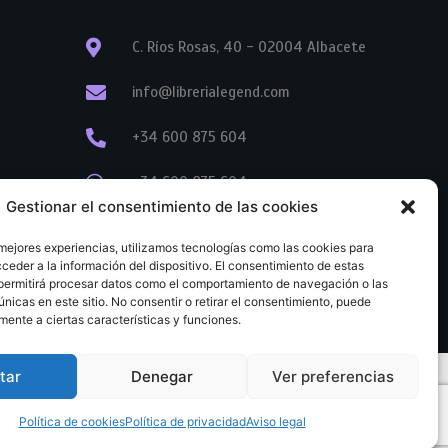
C. Ríos Rosas, 40 - 02004 Albacete
info@librerialegend.com
+34 600 875 604
+34 600 875 604
Gestionar el consentimiento de las cookies
+34 967 74 17 07
 mejores experiencias, utilizamos tecnologías como las cookies para
ceder a la información del dispositivo. El consentimiento de estas
permitirá procesar datos como el comportamiento de navegación o las
únicas en este sitio. No consentir o retirar el consentimiento, puede
mente a ciertas características y funciones.
tar
Denegar
Ver preferencias
tratación
Aviso legal
Política de cookies
Política de privacidad
Política de cookies
Política de privacidad
Aviso legal