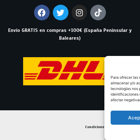
Envío GRATIS en compras +100€ (España Peninsular y
Baleares)
Para ofrecer las
almacenar y/o ac
tecnologías nos 
identificaciones 
afectar negativa
Acep
Condiciones Generales de Con