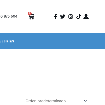
0
0 875 604
EGORÍAS