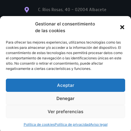
C. Ríos Rosas, 40 - 02004 Albacete
info@librerialegend.com
Gestionar el consentimiento
de las cookies
+34 600 875 604
Para ofrecer las mejores experiencias, utilizamos tecnologías como las
+34 600 875 604
cookies para almacenar y/o acceder a la información del dispositivo. El
consentimiento de estas tecnologías nos permitirá procesar datos como
el comportamiento de navegación o las identificaciones únicas en este
+34 967 74 17 07
sitio. No consentir o retirar el consentimiento, puede afectar
negativamente a ciertas características y funciones.
Aceptar
© Copyright – Libreria Legend – Web diseñada por
Nuevas Ideas Web 2023
Denegar
Condiciones Generales de Contratación
Aviso legal
Ver preferencias
Política de cookies
Política de privacidad
Política de cookies
Política de privacidad
Aviso legal