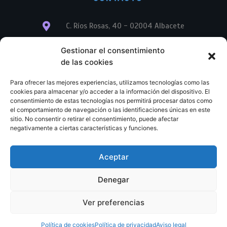
C. Ríos Rosas, 40 - 02004 Albacete
info@librerialegend.com
Gestionar el consentimiento
de las cookies
+34 600 875 604
Para ofrecer las mejores experiencias, utilizamos tecnologías como las
+34 600 875 604
cookies para almacenar y/o acceder a la información del dispositivo. El
consentimiento de estas tecnologías nos permitirá procesar datos como
el comportamiento de navegación o las identificaciones únicas en este
+34 967 74 17 07
sitio. No consentir o retirar el consentimiento, puede afectar
negativamente a ciertas características y funciones.
Aceptar
© Copyright – Libreria Legend – Web diseñada por
Nuevas Ideas Web 2023
Denegar
Condiciones Generales de Contratación
Aviso legal
Ver preferencias
Política de cookies
Política de privacidad
Política de cookies
Política de privacidad
Aviso legal