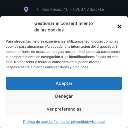
C. Ríos Rosas, 40 - 02004 Albacete
info@librerialegend.com
Gestionar el consentimiento
de las cookies
+34 600 875 604
Para ofrecer las mejores experiencias, utilizamos tecnologías como las
+34 600 875 604
cookies para almacenar y/o acceder a la información del dispositivo. El
consentimiento de estas tecnologías nos permitirá procesar datos como
el comportamiento de navegación o las identificaciones únicas en este
+34 967 74 17 07
sitio. No consentir o retirar el consentimiento, puede afectar
negativamente a ciertas características y funciones.
Aceptar
© Copyright – Libreria Legend – Web diseñada por
Nuevas Ideas Web 2023
Denegar
Condiciones Generales de Contratación
Aviso legal
Ver preferencias
Política de cookies
Política de privacidad
Política de cookies
Política de privacidad
Aviso legal