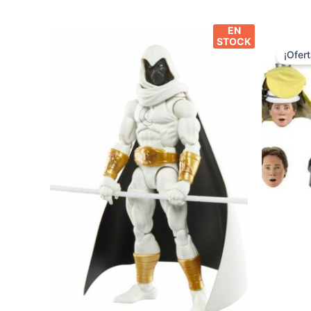
EN
STOCK
¡Ofert