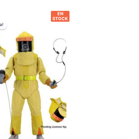
EN
STOCK
a!