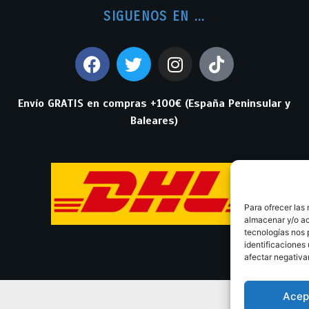
SIGUENOS EN ...
Envío GRATIS en compras +100€ (España Peninsular y
Baleares)
Para ofrecer las
almacenar y/o ac
tecnologías nos 
identificaciones 
afectar negativa
Acep