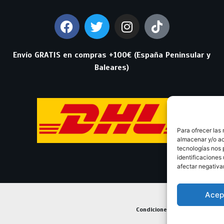
Envío GRATIS en compras +100€ (España Peninsular y
Baleares)
Para ofrecer las
almacenar y/o ac
tecnologías nos 
identificaciones 
afectar negativa
Acep
Condiciones Generales de Con