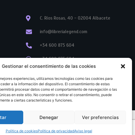
C. Ríos Rosas, 40 - 02004 Albacete
info@librerialegend.com
+34 600 875 604
+34 600 875 604
Gestionar el consentimiento de las cookies
+34 967 74 17 07
 mejores experiencias, utilizamos tecnologías como las cookies para
ceder a la información del dispositivo. El consentimiento de estas
permitirá procesar datos como el comportamiento de navegación o las
únicas en este sitio. No consentir o retirar el consentimiento, puede
mente a ciertas características y funciones.
tar
Denegar
Ver preferencias
tratación
Aviso legal
Política de cookies
Política de privacidad
Política de cookies
Política de privacidad
Aviso legal