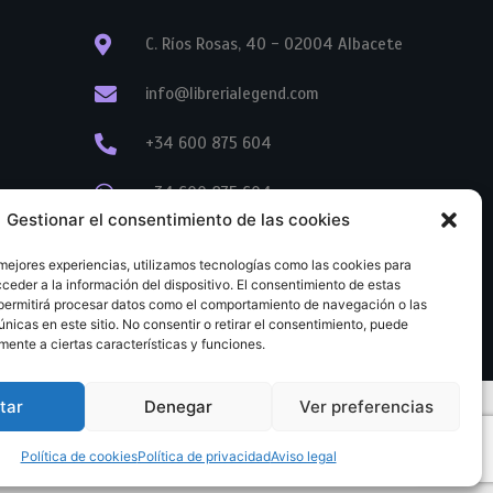
C. Ríos Rosas, 40 - 02004 Albacete
info@librerialegend.com
+34 600 875 604
+34 600 875 604
Gestionar el consentimiento de las cookies
+34 967 74 17 07
 mejores experiencias, utilizamos tecnologías como las cookies para
ceder a la información del dispositivo. El consentimiento de estas
permitirá procesar datos como el comportamiento de navegación o las
únicas en este sitio. No consentir o retirar el consentimiento, puede
mente a ciertas características y funciones.
tar
Denegar
Ver preferencias
tratación
Aviso legal
Política de cookies
Política de privacidad
Política de cookies
Política de privacidad
Aviso legal