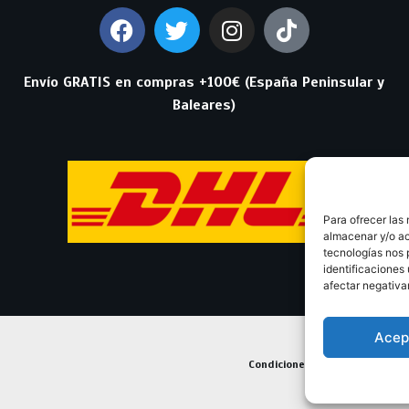
Envío GRATIS en compras +100€ (España Peninsular y
Baleares)
Para ofrecer las
almacenar y/o ac
tecnologías nos 
identificaciones 
afectar negativa
Acep
Condiciones Generales de Con